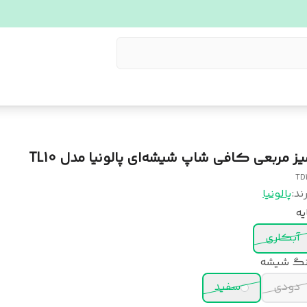
یز مربعی کافی شاپ شیشه‌ای پالونیا مدل TL10
TD
ند:
پالونیا
یه
آبکاری
نگ شیشه
دودی
سفید