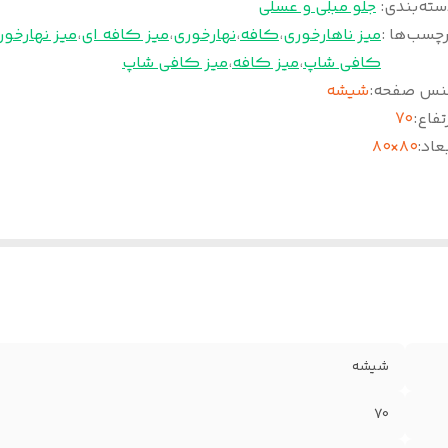
سته‌بندی
:
جلو مبلی و عسلی
چسب‌ها :
میز ناهارخوری
،
کافه
،
نهارخوری
،
میز کافه ای
،
میز نهارخور
کافی شاپ
،
میز کافه
،
میز کافی شاپ
نس صفحه
:
شیشه
تفاع
:
70
عاد
:
۸۰×۸۰
شیشه
70