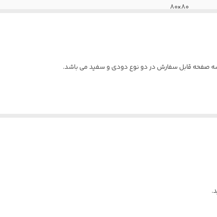
۸۰×۸۰
.