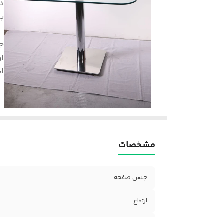
د
بر
ج
ار
اب
مشخصات
جنس صفحه
ارتفاع