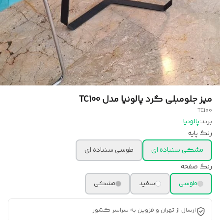
میز جلومبلی گرد پالونیا مدل TC100
TC100
برند:
پالونیا
رنگ پایه
مشکی سنباده ای
طوسی سنباده ای
رنگ صفحه
طوسی
سفید
مشکی
ارسال از تهران و قزوین به سراسر کشور