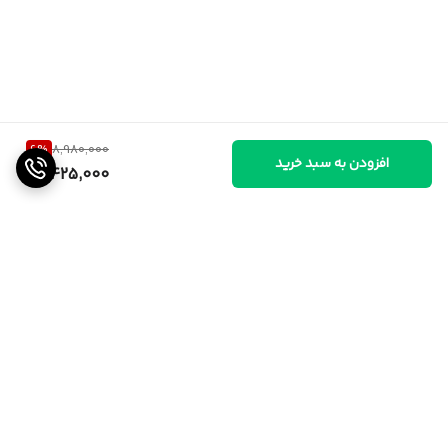
6
%
8,980,000
افزودن به سبد خرید
8,425,000
برگشت به بالا