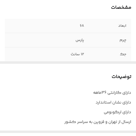
مشخصات
ابعاد
68
چرم
پارس
جک
12 سانت
مکانیزم
تک اهرمه
توضیحات
فوم
سرد تزریقی
دارای گارانتی 36ماهه
چرخ
دارد
دارای نشان استاندارد
پایه
پنج پر
دارای ارگونومی
ارسال از تهران و قزوین به سراسر کشور
ضمانت
۳۶ ماه