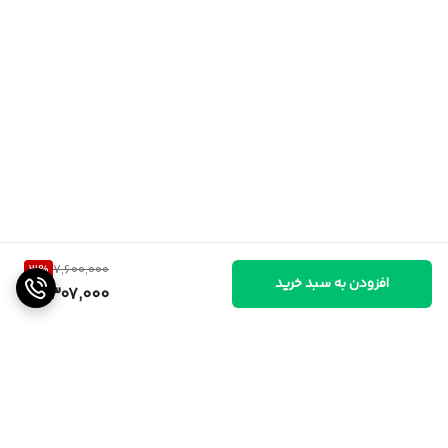
3
%
7,600,000
افزودن به سبد خرید
7,307,000