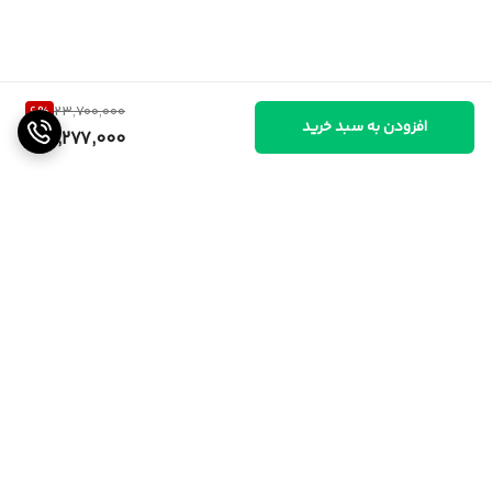
6
%
23,700,000
افزودن به سبد خرید
22,277,000
برگشت به بالا