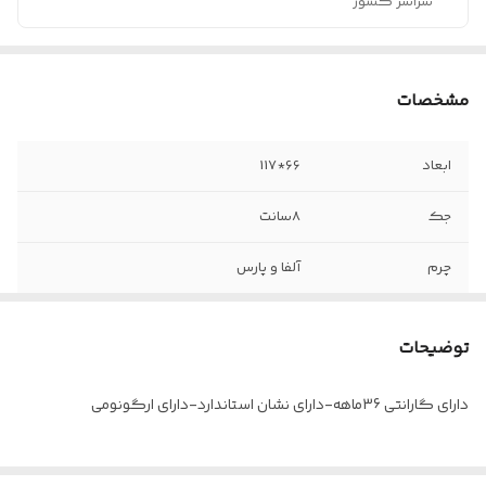
سراسر کشور
مشخصات
ابعاد
66*117
جک
8سانت
چرم
آلفا و پارس
دوبل
وکیوم
توضیحات
مکانیزم
دو اهرمه
دارای گارانتی 36ماهه-دارای نشان استاندارد-دارای ارگونومی
دسته
ثابت-فوم و چرم آلفا