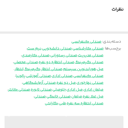
ضمانت
۳۶ ماه
نظرات
دسته‌بندی
:
صندلی کنفرانسی
برچسب‌ها :
صندلی کارشناسی
،
صندلی دانشجویی
،
نیم ست
،
صندلی مدیریت
،
صندلی رستورانی
،
صندلی کارمندی
،
صندلی گیمینگ
،
صندلی انتظاره دو نفره
،
صندلی محصلی
،
مبل
،
هوراندنوین سیستم
،
صندلی انتظار
،
گیمینگ
،
انتظار
،
صندلی کنفرانسی
،
صندلی اداری
،
صندلی آموزشی
،
پالونیا
،
صندلی نهارخوری
،
مبل دو نفره
،
صندلی آزمایشگاهی
،
مبلمان اداری
،
مبل اداری
،
جلومبلی
،
صندلی تابوره
،
صندلی کانتر
،
مبل تک نفره
،
مبلمان
،
صندلی خانگی
،
صندلی
،
صندلی انتظاره سه نفره
،
طبی
،
گارانتی