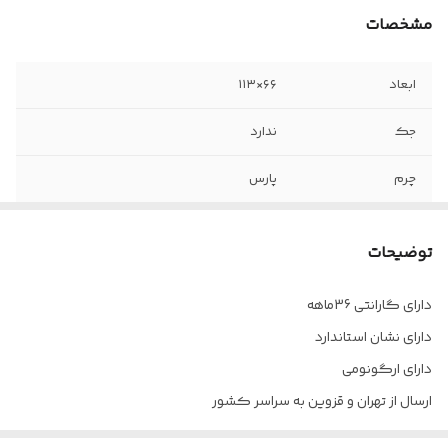
مشخصات
ابعاد
۶۶×۱۱۳
جک
ندارد
چرم
پارس
مکانیزم
ندارد
توضیحات
دسته
دسته T با روکش چرم پارس
دارای گارانتی 36ماهه
فوم
سرد تزریقی
دارای نشان استاندارد
چرخ
ندارد
دارای ارگونومی
ارسال از تهران و قزوین به سراسر کشور
پایه
کنفرانسی استپردار