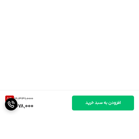
5
%
12,331,000
افزودن به سبد خرید
11,678,000