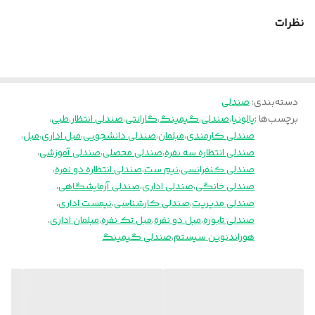
پایه
پنج پر کروم
نظرات
ضمانت
۳۶ ماه
دسته‌بندی
:
صندلی
برچسب‌ها :
پالونیا
،
صندلی
،
گیمینگ
،
گارانتی
،
صندلی انتظار
،
طبی
،
صندلی کارمندی
،
مبلمان
،
صندلی دانشجویی
،
مبل اداری
،
مبل
،
صندلی انتظاره سه نفره
،
صندلی محصلی
،
صندلی آموزشی
،
صندلی کنفرانسی
،
نیم ست
،
صندلی انتظاره دو نفره
،
صندلی خانگی
،
صندلی اداری
،
صندلی آزمایشگاهی
،
صندلی مدیریت
،
صندلی کارشناسی
،
نیمست اداری
،
صندلی تابوره
،
مبل دو نفره
،
مبل تک نفره
،
مبلمان اداری
،
هوراندنوین سیستم
،
صندلی گیمینگ