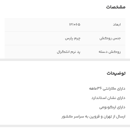
مشخصات
ابعاد
65*121
جنس روکش
چرم پارس
روکش دسته
پد نرم انتگرال
جک
12 سانت
توضیحات
مکانیزم
دو اهرمه
دارای گارانتی 36ماهه
دسته
فلزی
دارای نشان استاندارد
چرخ
دارد
دارای ارگونومی
ارسال از تهران و قزوین به سراسر کشور
فوم
سرد