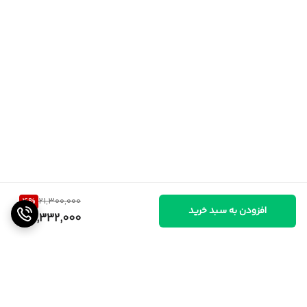
4
%
21,300,000
افزودن به سبد خرید
20,332,000