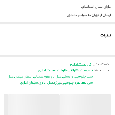
دارای نشان استاندارد
ارسال از تهران به سراسر کشور
پالونیا برای خانه، برای محل کار
نظرات
دسته‌بندی
:
نیم ست اداری
برچسب‌ها :
نیم ست
،
گارانتی
،
پالونیا
،
نیمست اداری
،
ست جلومبلی و عسلی
،
مبل دو نفره
،
صندلی انتظار
،
مبلمان
،
مبل
،
مبل تک نفره
،
جلومبلی
،
تیراژه
،
مبل اداری
،
مبلمان اداری