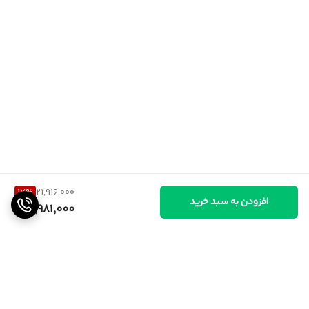
17
%
21,916,000
افزودن به سبد خرید
17,981,000