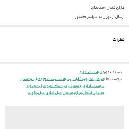
دارای نشان استاندارد
ارسال از تهران به سراسر کشور
پالونیا برای خانه، برای محل کار
نظرات
دسته‌بندی
:
نیم ست اداری
برچسب‌ها :
مبلمان اداری
،
گارانتی
،
نیم ست
،
ست جلومبلی و عسلی
،
نیمست اداری
،
جلومبلی
،
مبل تک نفره
،
مبل دو نفره
،
صندلی انتظار
،
تیراژه
،
مبلمان
،
مبل اداری
،
مبل
،
پالونیا