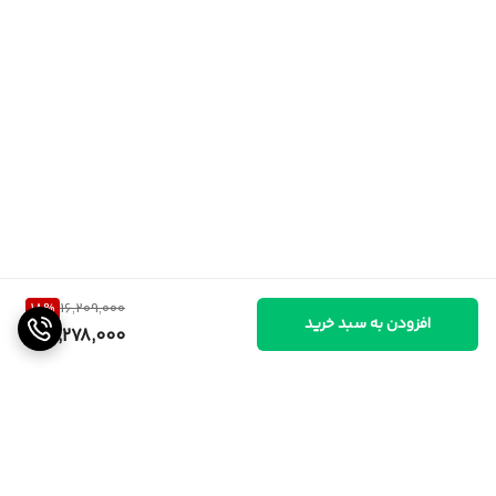
18
%
16,209,000
افزودن به سبد خرید
13,278,000