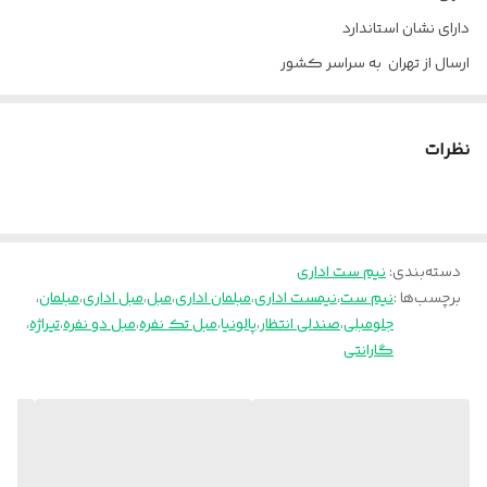
دارای نشان استاندارد
ارسال از تهران به سراسر کشور
پالونیا برای خانه، برای محل کار
نظرات
دسته‌بندی
:
نیم ست اداری
برچسب‌ها :
نیم ست
،
نیمست اداری
،
مبلمان اداری
،
مبل
،
مبل اداری
،
مبلمان
،
جلومبلی
،
صندلی انتظار
،
پالونیا
،
مبل تک نفره
،
مبل دو نفره
،
تیراژه
،
گارانتی