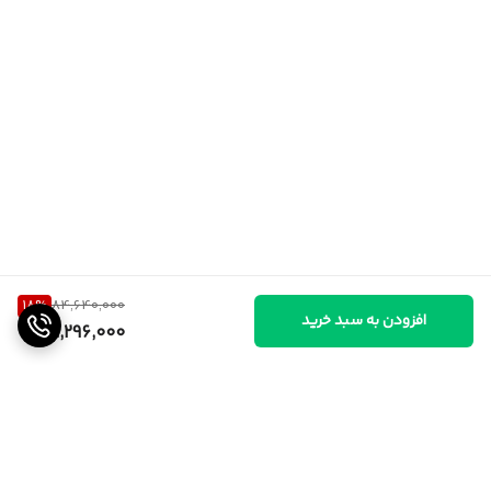
18
%
84,640,000
افزودن به سبد خرید
69,296,000