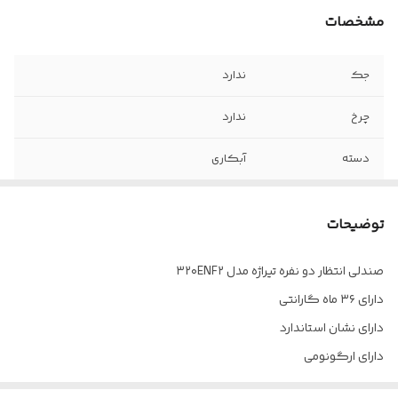
مشخصات
جک
ندارد
چرخ
ندارد
دسته
آبکاری
فوم
سرد
توضیحات
ضمانت
36 ماه
صندلی انتظار دو نفره تیراژه مدل ۳۲۰ENF۲
مکانیزم
ندارد
دارای ۳۶ ماه گارانتی
جنس روکش
چرم پارس
دارای نشان استاندارد
دارای ارگونومی
ارسال از تهران به سراسر کشور