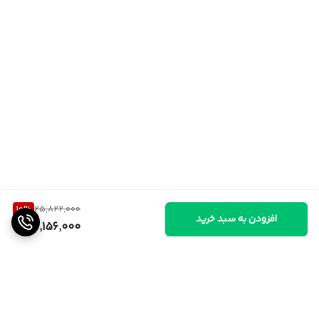
10
%
25,822,000
افزودن به سبد خرید
23,156,000