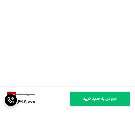
10
%
36,218,000
افزودن به سبد خرید
32,452,000