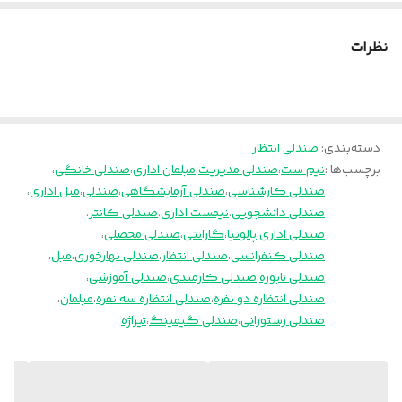
ارسال از تهران به سراسر کشور
پالونیا برای خانه، برای محل کار
نظرات
دسته‌بندی
:
صندلی انتظار
برچسب‌ها :
نیم ست
،
صندلی مدیریت
،
مبلمان اداری
،
صندلی خانگی
،
صندلی کارشناسی
،
صندلی آزمایشگاهی
،
صندلی
،
مبل اداری
،
صندلی دانشجویی
،
نیمست اداری
،
صندلی کانتر
،
صندلی اداری
،
پالونیا
،
گارانتی
،
صندلی محصلی
،
صندلی کنفرانسی
،
صندلی انتظار
،
صندلی نهارخوری
،
مبل
،
صندلی تابوره
،
صندلی کارمندی
،
صندلی آموزشی
،
صندلی انتظاره دو نفره
،
صندلی انتظاره سه نفره
،
مبلمان
،
صندلی رستورانی
،
صندلی گیمینگ
،
تیراژه