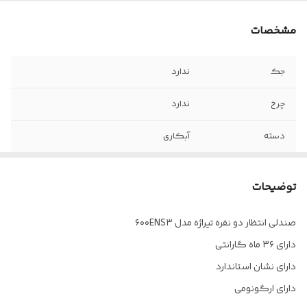
مشخصات
جک
ندارد
چرخ
ندارد
دسته
آبکاری
فوم
سرد
توضیحات
ضمانت
36 ماه
صندلی انتظار دو نفره تیراژه مدل ۶۰۰ENS۳
مکانیزم
ندارد
دارای ۳۶ ماه گارانتی
جنس روکش
چرم پارس
دارای نشان استاندارد
دارای ارگونومی