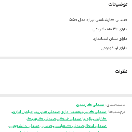
توضیحات
فوم
سرد
صندلی کارشناسی تیراژه مدل ۵۵۰
ضمانت
36 ماه
دارای ۳۶ ماه گارانتی
مکانیزم
براکتدار
دارای نشان استاندارد
دارای ارگونومی
چرخ
دارد
ارسال از تهران به سراسر کشور
جنس روکش
چرم پارس
پالونیا برای خانه، برای محل کار
نظرات
دسته‌بندی
:
صندلی کارمندی
برچسب‌ها :
صندلی کانتر
،
نیمست اداری
،
صندلی مدیریت
،
مبلمان اداری
،
گارانتی
،
پالونیا
،
صندلی خانگی
،
صندلی گیمینگ
،
صندلی انتظار
،
صندلی کنفرانسی
،
صندلی
،
صندلی دانشجویی
،