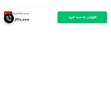
20
%
20,393,000
افزودن به سبد خرید
16,220,000
برگشت به بالا
ارسال از تهران و قزوین به
پشتیبانی ۲۴ ساعته