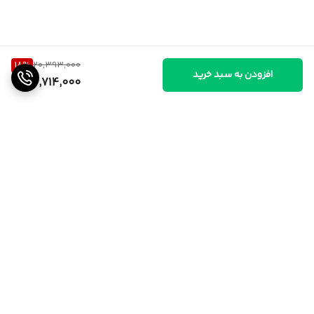
18
%
20,393,000
افزودن به سبد خرید
16,714,000
برگشت به بالا