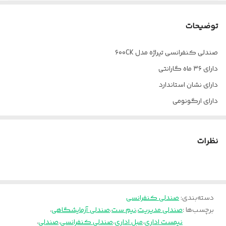
چرخ
ندارد
توضیحات
فوم
سرد
صندلی کنفرانسی تیراژه مدل ۶۰۰CK
ضمانت
36 ماه
دارای ۳۶ ماه گارانتی
مکانیزم
ندارد
دارای نشان استاندارد
دارای ارگونومی
جنس روکش
چرم پارس
ارسال از تهران به سراسر کشور
دسته
آبکاری کروم
پالونیا برای خانه، برای محل کار
نظرات
دسته‌بندی
:
صندلی کنفرانسی
برچسب‌ها :
صندلی مدیریت
،
نیم ست
،
صندلی آزمایشگاهی
،
نیمست اداری
،
مبل اداری
،
صندلی کنفرانسی
،
صندلی
،