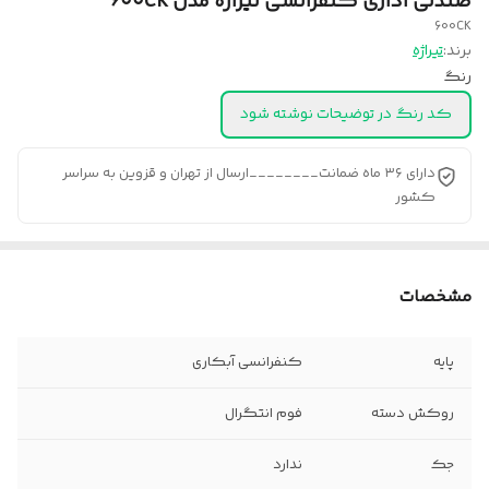
صندلی اداری کنفرانسی تیراژه مدل ۶۰۰CK
600CK
برند:
تیراژه
رنگ
کد رنگ در توضیحات نوشته شود
دارای ۳۶ ماه ضمانت________ارسال از تهران و قزوین به سراسر
کشور
مشخصات
پایه
کنفرانسی آبکاری
روکش دسته
فوم انتگرال
جک
ندارد