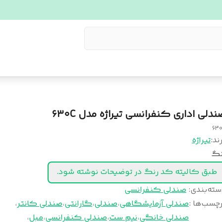
ندلی اداری کنفرانسی تیراژه مدل ۶۳۰C
63
ند:
تیراژه
نگ
طبق کالیته کد رنگ در توضیحات نوشته شود.
سته‌بندی
:
صندلی کنفرانسی
چسب‌ها :
صندلی آزمایشگاهی
،
صندلی
،
گارانتی
،
صندلی کانتر
،
صندلی خانگی
،
نیم ست
،
صندلی کنفرانسی
،
مبل
،