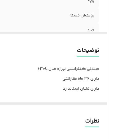
پایه
روکش دسته
جک
چرخ
توضیحات
فوم
صندلی کنفرانسی تیراژه مدل ۶۳۰C
ضمانت
دارای ۳۶ ماه گارانتی
دارای نشان استاندارد
مکانیزم
دارای ارگونومی
جنس روکش
ارسال از تهران به سراسر کشور
پالونیا برای خانه، برای محل کار
دسته
نظرات