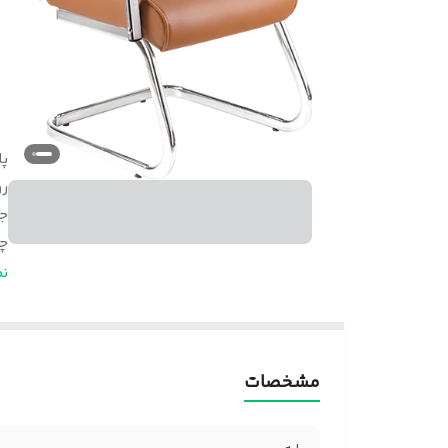
پا
ر
ج
چ
ف
ن
ض
م
ج
مشخصات
د