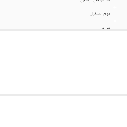
کنفرانسی آبکاری
فوم انتگرال
ندارد
ندارد
سرد
36 ماه
ندارد
چرم پارس
آبکاری کروم