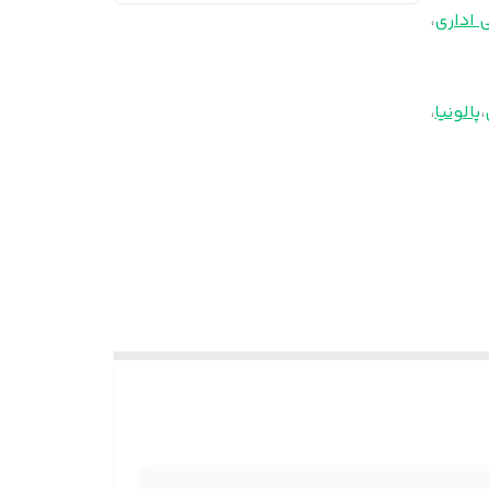
 اداری
،
،
پالونیا
،