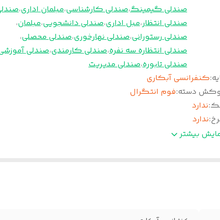
صندلی گیمینگ
،
صندلی کارشناسی
،
مبلمان اداری
،
صندلی
صندلی انتظار
،
مبل اداری
،
صندلی دانشجویی
،
مبلمان
،
صندلی رستورانی
،
صندلی نهارخوری
،
صندلی محصلی
،
صندلی انتظاره سه نفره
،
صندلی کارمندی
،
صندلی آموزشی
صندلی تابوره
،
صندلی مدیریت
یه
:
کنفرانسی آبکاری
وکش دسته
:
فوم انتگرال
ک
:
ندارد
رخ
:
ندارد
وم
:
سرد
مایش بیشتر
مانت
:
36 ماه
کانیزم
:
ندارد
نس روکش
:
چرم پارس
سته
:
آبکاری کروم