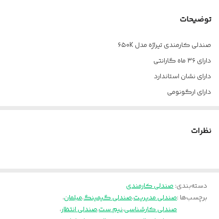
فوم
سرد
توضیحات
ضمانت
36 ماه
صندلی کارمندی تیراژه مدل ۶۵۰K
چرخ
دارد
دارای ۳۶ ماه گارانتی
جنس روکش
چرم پارس
دارای نشان استاندارد
دارای ارگونومی
مکانیزم
دو اهرمه
ارسال از تهران به سراسر کشور
دسته
آبکاری کروم
پالونیا برای خانه، برای محل کار
نظرات
دسته‌بندی
:
صندلی کارمندی
برچسب‌ها :
صندلی مدیریت
،
صندلی گیمینگ
،
مبلمان
،
صندلی کارشناسی
،
نیم ست
،
صندلی انتظار
،