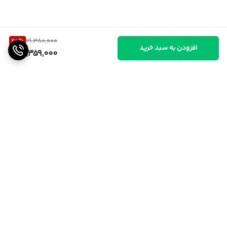
20
%
19,380,000
افزودن به سبد خرید
15,359,000
برگشت به بالا