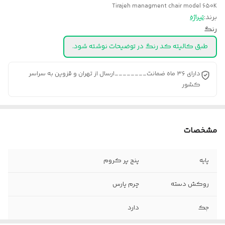
Tirajeh managment chair model 650K
برند:
تیراژه
رنگ
طبق کالیته کد رنگ در توضیحات نوشته شود.
دارای ۳۶ ماه ضمانت________ارسال از تهران و قزوین به سراسر
کشور
مشخصات
پایه
پنج پر کروم
روکش دسته
چرم پارس
جک
دارد