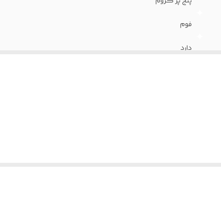
پنج پر کروم
فوم
دارد
سرد
36 ماه
چرم پارس
دارد
آبکاری کروم
دو اهرمه