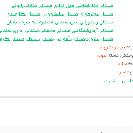
صندلی کارشناسی
،
مبل اداری
،
صندلی کانتر
،
پالونیا
،
صندلی نهارخوری
،
صندلی دانشجویی
،
صندلی کارمندی
،
صندلی رستورانی
،
مبل
،
صندلی انتظاره سه نفره
،
مبلمان
،
صندلی آزمایشگاهی
،
صندلی محصلی
،
صندلی اداری
،
صندلی
صندلی تابوره
،
صندلی آموزشی
،
صندلی انتظار
،
صندلی گیم
یه
:
پنج پر کروم
وکش دسته
:
فوم
ک
:
دارد
وم
:
سرد
مانت
:
36 ماه
مایش بیشتر
نس روکش
:
چرم پارس
رخ
:
دارد
سته
:
آبکاری کروم
کانیزم
:
دو اهرمه