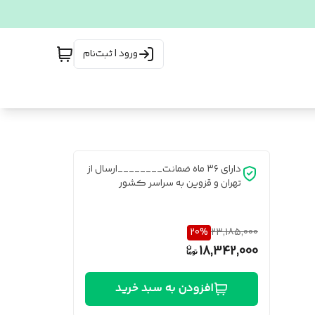
ورود | ثبت‌نام
دارای ۳۶ ماه ضمانت________ارسال از
تهران و قزوین به سراسر کشور
20
%
23,185,000
18,342,000
افزودن به سبد خرید