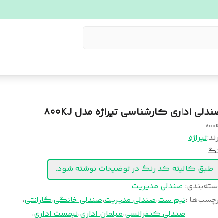
ندلی اداری کارشناسی تیراژه مدل ۸۰۰KJ
800
ند:
تیراژه
نگ
طبق کالیته کد رنگ در توضیحات نوشته شود.
سته‌بندی
:
صندلی مدیریت
چسب‌ها :
نیم ست
،
صندلی مدیریت
،
صندلی خانگی
،
گارانتی
،
صندلی کنفرانسی
،
مبلمان اداری
،
نیمست اداری
،