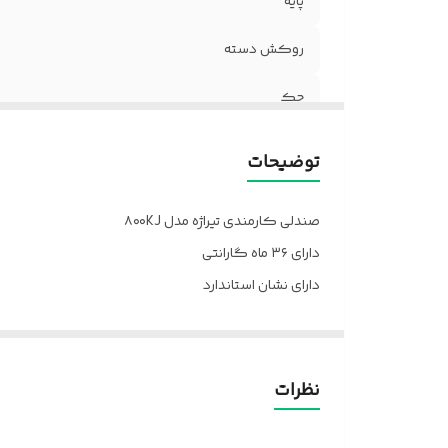
پایه
روکش دسته
جک
فوم
توضیحات
ضمانت
صندلی کارمندی تیراژه مدل ۸۰۰KJ
جنس روکش
دارای ۳۶ ماه گارانتی
دارای نشان استاندارد
چرخ
دارای ارگونومی
دسته
ارسال از تهران و قزوین به سراسر کشور
پالونیا برای خانه، برای محل کار
مکانیزم
نظرات