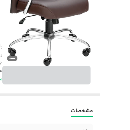
پا
ر
ج
ف
ض
ن
ج
چ
د
مشخصات
م