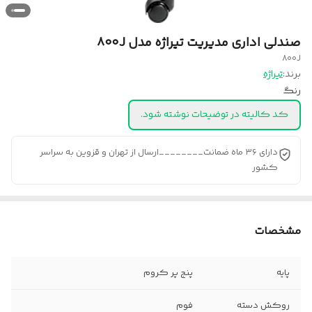
صندلی اداری مدیریت تیراژه مدل ۸۰۰J
800J
برند:
تیراژه
رنگ
کد کالیته در توضیحات نوشته شود.
دارای ۳۶ ماه ضمانت________ارسال از تهران و قزوین به سراسر
کشور
مشخصات
پایه
پنج پر کروم
روکش دسته
فوم