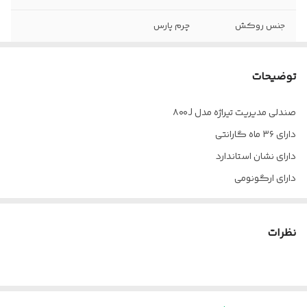
جنس روکش
چرم پارس
جک
دارد
توضیحات
فوم
سرد
صندلی مدیریت تیراژه مدل ۸۰۰J
ضمانت
36 ماه
دارای ۳۶ ماه گارانتی
چرخ
دارد
دارای نشان استاندارد
دارای ارگونومی
دسته
آبکاری کروم
ارسال از تهران به سراسر کشور
مکانیزم
دو اهرمه
پالونیا برای خانه، برای محل کار
نظرات