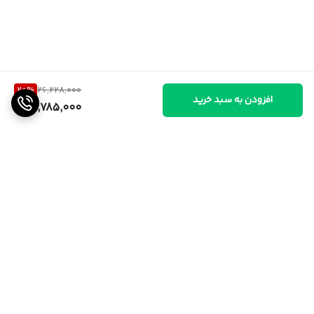
20
%
26,228,000
افزودن به سبد خرید
20,785,000
برگشت به بالا