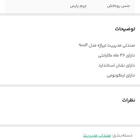
جنس روکش
چرم پارس
دسته
پلاستیک
توضیحات
جک
دارد
صندلی مدیریت تیراژه مدل ۹۰۰P
فوم
سرد
دارای ۳۶ ماه گارانتی
ضمانت
36 ماه
دارای نشان استاندارد
دارای ارگونومی
چرخ
دارد
ارسال از تهران به سراسر کشور
مکانیزم
دو اهرمه
پالونیا برای خانه، برای محل کار
نظرات
دسته‌بندی
:
صندلی مدیریت