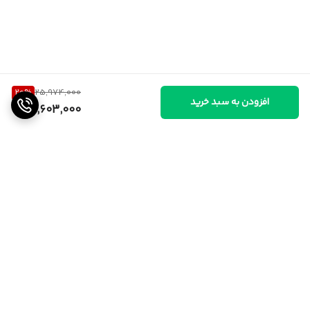
20
%
25,974,000
افزودن به سبد خرید
20,603,000
برگشت به بالا