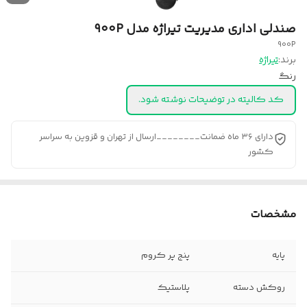
صندلی اداری مدیریت تیراژه مدل ۹۰۰P
900P
برند:
تیراژه
رنگ
کد کالیته در توضیحات نوشته شود.
دارای ۳۶ ماه ضمانت________ارسال از تهران و قزوین به سراسر
کشور
مشخصات
پایه
پنج پر کروم
روکش دسته
پلاستیک