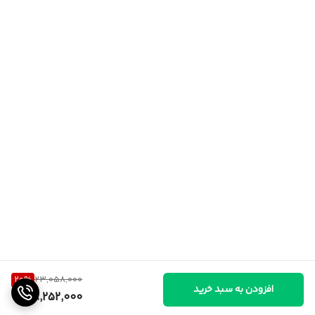
20
%
23,058,000
افزودن به سبد خرید
18,252,000