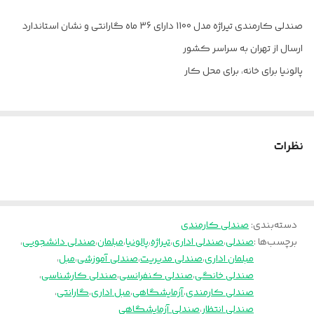
ضمانت
36 ماه
صندلی کارمندی تیراژه مدل 1100 دارای 36 ماه گارانتی و نشان استاندارد
چرخ
دارد
ارسال از تهران به سراسر کشور
دسته
آبکاری کروم
پالونیا برای خانه، برای محل کار
مکانیزم
دو اهرمه
جنس روکش
چرم پارس
نظرات
دسته‌بندی
:
صندلی کارمندی
برچسب‌ها :
صندلی
،
صندلی اداری
،
تیراژه
،
پالونیا
،
مبلمان
،
صندلی دانشجویی
،
مبلمان اداری
،
صندلی مدیریت
،
صندلی آموزشی
،
مبل
،
صندلی خانگی
،
صندلی کنفرانسی
،
صندلی کارشناسی
،
صندلی کارمندی
،
آزمایشگاهی
،
مبل اداری
،
گارانتی
،
صندلی انتظار
،
صندلی آزمایشگاهی