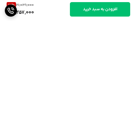
17
%
21,029,000
افزودن به سبد خرید
17,257,000
برگشت به بالا
ارسال از تهران و قزوین به
پشتیبانی ۲۴ ساعته
سراسر کشور