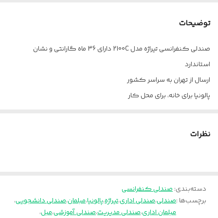
فوم
سرد
توضیحات
چرخ
ندارد
صندلی کنفرانسی تیراژه مدل 2100C دارای 36 ماه گارانتی و نشان
ضمانت
36 ماه
استاندارد
هدرست
دارد
ارسال از تهران به سراسر کشور
پالونیا برای خانه، برای محل کار
دسته
فلزی
جنس روکش
چرم پارس
نظرات
دسته‌بندی
:
صندلی کنفرانسی
برچسب‌ها :
صندلی
،
صندلی اداری
،
تیراژه
،
پالونیا
،
مبلمان
،
صندلی دانشجویی
،
مبلمان اداری
،
صندلی مدیریت
،
صندلی آموزشی
،
مبل
،