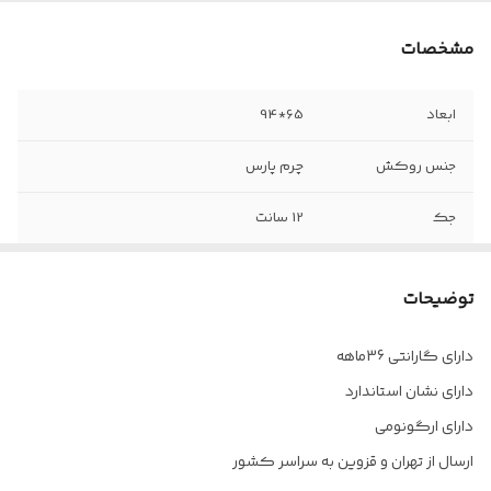
مشخصات
ابعاد
65*94
جنس روکش
چرم پارس
جک
12 سانت
دسته
قابل تنظیم
توضیحات
فوم
سرد تزریقی
دارای گارانتی 36ماهه
مکانیزم
قفل کن دار
دارای نشان استاندارد
چرخ
دارد
دارای ارگونومی
ارسال از تهران و قزوین به سراسر کشور
پایه
پنج پر ابکاری کروم