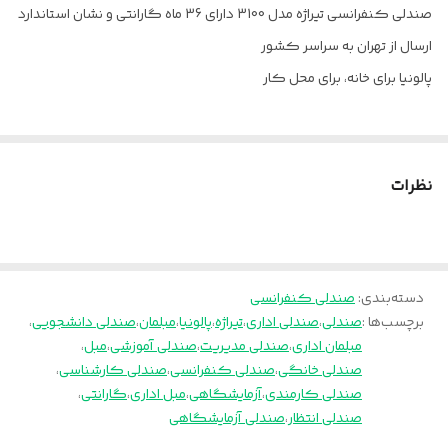
صندلی کنفرانسی تیراژه مدل 3100 دارای 36 ماه گارانتی و نشان استاندارد
فوم
سرد
ارسال از تهران به سراسر کشور
ضمانت
36 ماه
پالونیا برای خانه، برای محل کار
جنس روکش
چرم پارس
نظرات
دسته‌بندی
:
صندلی کنفرانسی
برچسب‌ها :
صندلی
،
صندلی اداری
،
تیراژه
،
پالونیا
،
مبلمان
،
صندلی دانشجویی
،
مبلمان اداری
،
صندلی مدیریت
،
صندلی آموزشی
،
مبل
،
صندلی خانگی
،
صندلی کنفرانسی
،
صندلی کارشناسی
،
صندلی کارمندی
،
آزمایشگاهی
،
مبل اداری
،
گارانتی
،
صندلی انتظار
،
صندلی آزمایشگاهی