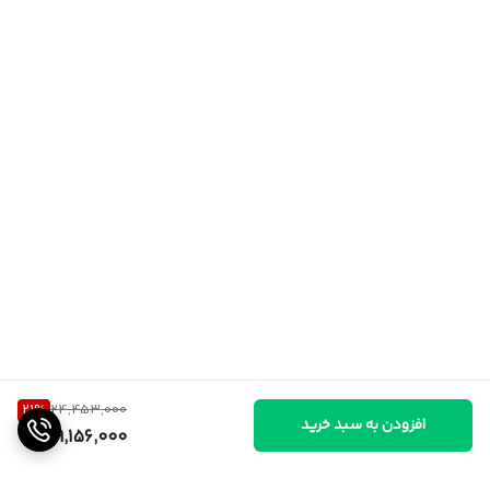
21
%
24,453,000
افزودن به سبد خرید
19,156,000