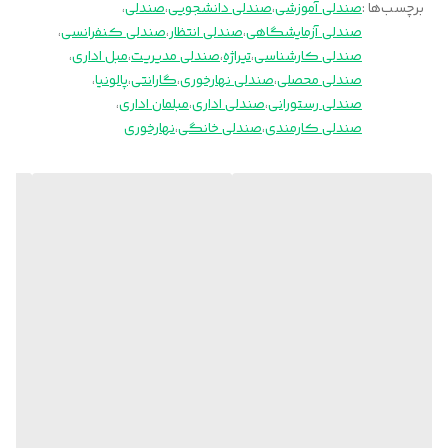
برچسب‌ها :
صندلی آموزشی
،
صندلی دانشجویی
،
صندلی
،
صندلی آزمایشگاهی
،
صندلی انتظار
،
صندلی کنفرانسی
،
صندلی کارشناسی
،
تیراژه
،
صندلی مدیریت
،
مبل اداری
،
صندلی محصلی
،
صندلی نهارخوری
،
گارانتی
،
پالونیا
،
صندلی رستورانی
،
صندلی اداری
،
مبلمان اداری
،
صندلی کارمندی
،
صندلی خانگی
،
نهارخوری