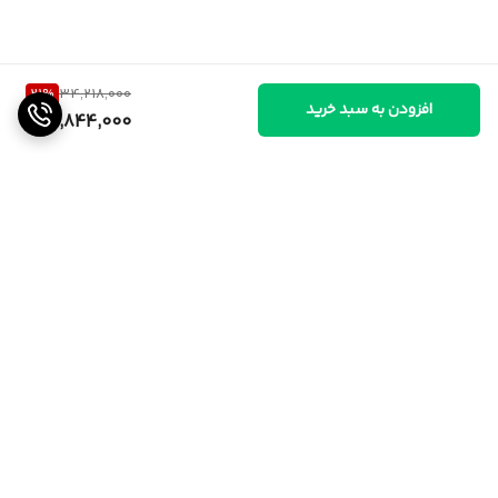
21
%
34,218,000
افزودن به سبد خرید
26,844,000
برگشت به بالا