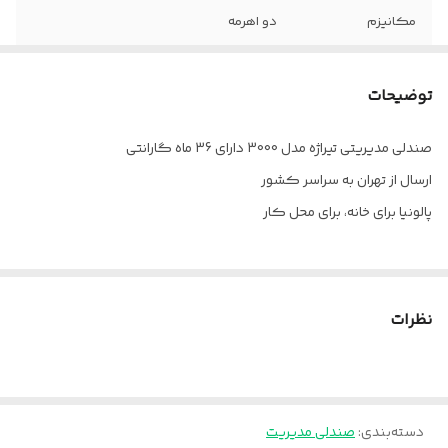
مکانیزم
دو اهرمه
دسته
فلزی
توضیحات
روکش دسته
چرم پارس
صندلی مدیریتی تیراژه مدل 3000 دارای 36 ماه گارانتی
چرخ
دارد
ارسال از تهران به سراسر کشور
جک
دارد
پالونیا برای خانه، برای محل کار
فوم
سرد
ضمانت
۳۶ ماه
نظرات
دسته‌بندی
:
صندلی مدیریت