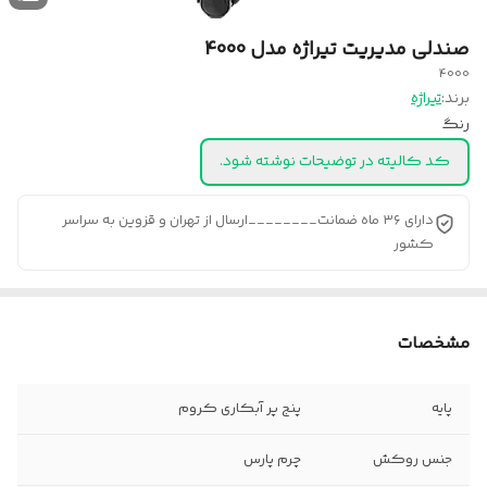
صندلی مدیریت تیراژه مدل 4000
4000
برند:
تیراژه
رنگ
کد کالیته در توضیحات نوشته شود.
دارای ۳۶ ماه ضمانت________ارسال از تهران و قزوین به سراسر
کشور
مشخصات
پایه
پنج پر آبکاری کروم
جنس روکش
چرم پارس