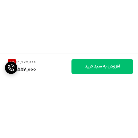
8
%
14,775,000
افزودن به سبد خرید
13,557,000
برگشت به بالا