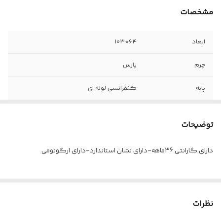
مشخصات
ابعاد
64*103
چرم
پارس
پایه
کنفرانسی لوله ای
دسته
ثابت-روکش چرم و اسفنج
توضیحات
فوم
سرد تزریقی
دارای گارانتی 36ماهه-دارای نشان استاندارد-دارای ارگونومی
نظرات