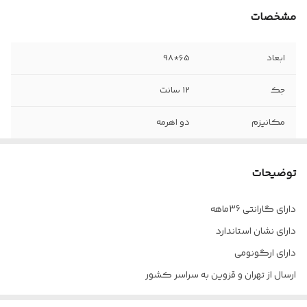
مشخصات
ابعاد
65*98
جک
12 سانت
مکانیزم
دو اهرمه
دسته
ثابت-پد نرم
توضیحات
چرم
پارس
دارای گارانتی 36ماهه
دارای نشان استاندارد
دارای ارگونومی
ارسال از تهران و قزوین به سراسر کشور