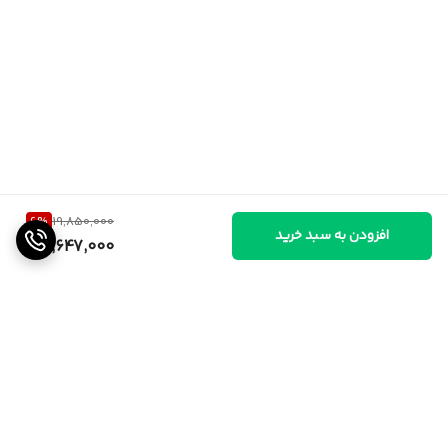
6
%
19,850,000
افزودن به سبد خرید
18,647,000