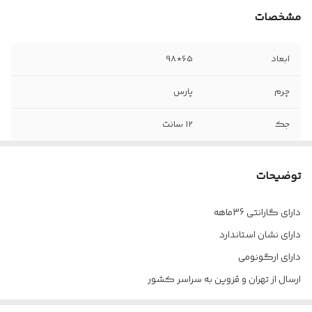
مشخصات
ابعاد
65*98
چرم
پارس
جک
12 سانت
مکانیزم
دو اهرمه
توضیحات
دسته
ثابت - پد نرم
دارای گارانتی 36ماهه
فوم
سرد تزریقی
دارای نشان استاندارد
پایه
پنج پر
دارای ارگونومی
ارسال از تهران و قزوین به سراسر کشور