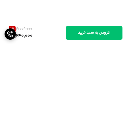
1
%
19,009,000
افزودن به سبد خرید
18,640,000
برگشت به بالا