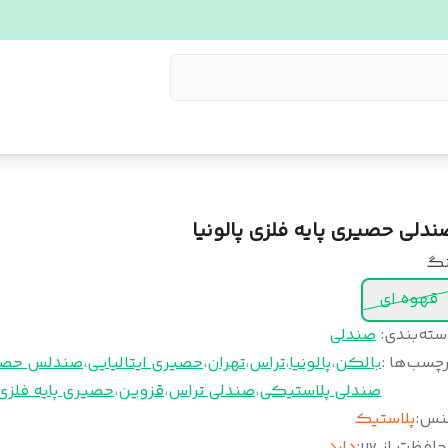
ندلی حصیری پایه فلزی پالونیا
نگ
قهوه ای
سته‌بندی
:
صندلی
چسب‌ها :
بالکن
،
پالونیا
،
تراس
،
تهران
،
حصیری ایتالیایی
،
صندلس حصی
صندلی پلاستیکی
،
صندلی تراس
،
قزوین
،
حصیری پایه فلزی
نس
:
پلاستیک
افظت از uv
:
دارد