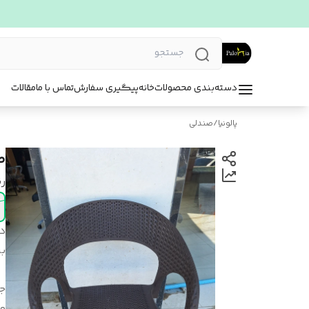
دسته‌بندی محصولات
خانه
پیگیری سفارش
تماس با ما
مقالات
پالونیا
/
صندلی
ص
ر
د
بر
ج
مح