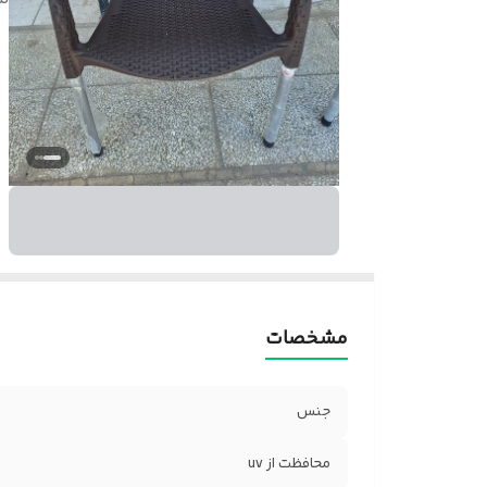
مشخصات
جنس
محافظت از uv