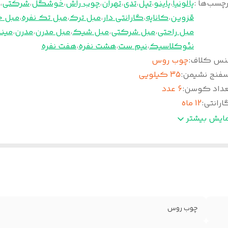
چسب‌ها :
پالونیا
،
پاینو
،
تپل
،
تدی
،
تهران
،
چوب راش
،
خوشگل
،
شرکتی
،
قزوین
،
کاناپه
،
گارانتی دار
،
مبل ترک
،
مبل تک نفره
،
مبل خ
مبل راحتی
،
مبل شرکتی
،
مبل شیک
،
مبل مدرن
،
مدرن
،
مینی
نئوکلاسیک
،
نیم ست
،
هشت نفره
،
هفت نفره
نس کلاف
:
چوب روس
سفنج نشیمن
:
35 کیلویی
عداد کوسن
:
6 عدد
ارانتی
:
12 ماه
دمات پس از فروش
:
36 ماه
مایش بیشتر
نس پایه
:
چوب راش
چوب روس