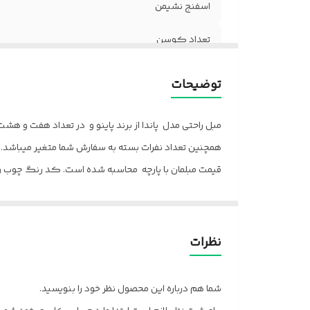
اسفنج نشیمن
تعداد کوسن
گارانتی
توضیحات
خدمات پس از فروش
مبل راحتی مدل پاندا از برند پاینو و در تعداد هفت و هش
جنس پایه
همچنین تعداد نفرات بسته به سفارش شما متغیر میباشد. 
قیمت مبلمان با پارچه محاسبه شده است. کد رنگ چوب را 
جهت مشاوره انتخاب پارچه با مشاوران ما در تماس باشید.
مدت زمان آماده سازی 20 روز میباشد و بسته بندی آن با کارتن می باشد.
ارسال از تهران و قزوین به سراسر کشور
نظرات
پالونیا برای خانه، برای محل کار
شما هم درباره این محصول نظر خود را بنویسید.