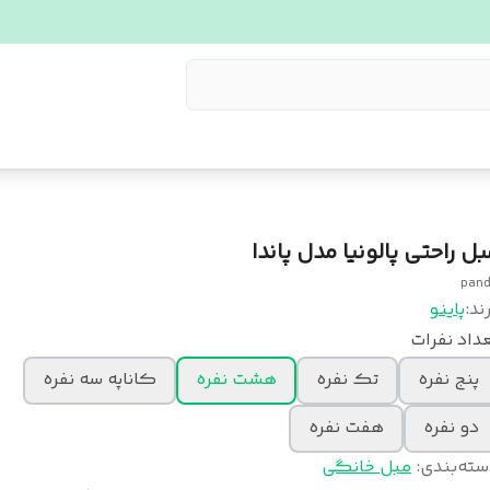
بل راحتی پالونیا مدل پاندا
pan
ند:
پاینو
داد نفرات
پنج نفره
تک نفره
هشت نفره
کاناپه سه نفره
دو نفره
هفت نفره
سته‌بندی
:
مبل خانگی