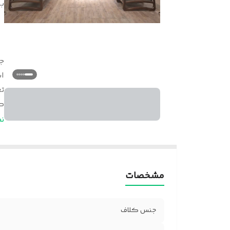
بر
ج
ا
ت
گ
خ
ن
ج
مشخصات
جنس کلاف