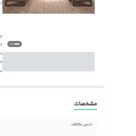
بر
ج
ا
ت
گ
خ
ن
ج
مشخصات
جنس کلاف