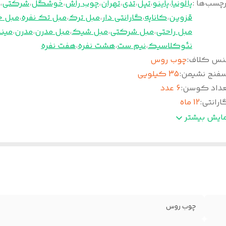
چسب‌ها :
پالونیا
،
پاینو
،
تپل
،
تدی
،
تهران
،
چوب راش
،
خوشگل
،
شرکتی
،
قزوین
،
کاناپه
،
گارانتی دار
،
مبل ترک
،
مبل تک نفره
،
مبل خ
مبل راحتی
،
مبل شرکتی
،
مبل شیک
،
مبل مدرن
،
مدرن
،
مینی
نئوکلاسیک
،
نیم ست
،
هشت نفره
،
هفت نفره
نس کلاف
:
چوب روس
سفنج نشیمن
:
35 کیلویی
عداد کوسن
:
6 عدد
ارانتی
:
12 ماه
دمات پس از فروش
:
36 ماه
مایش بیشتر
نس پایه
:
چوب راش
چوب روس