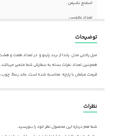
اسفنج نشیمن
تعداد کوسن
گارانتی
توضیحات
خدمات پس از فروش
مبل راحتی مدل پاندا از برند پاینو و در تعداد هفت و هش
جنس پایه
همچنین تعداد نفرات بسته به سفارش شما متغیر میباشد. 
قیمت مبلمان با پارچه محاسبه شده است. کد رنگ چوب را 
جهت مشاوره انتخاب پارچه با مشاوران ما در تماس باشید.
مدت زمان آماده سازی 20 روز میباشد و بسته بندی آن با کارتن می باشد.
ارسال از تهران و قزوین به سراسر کشور
نظرات
پالونیا برای خانه، برای محل کار
شما هم درباره این محصول نظر خود را بنویسید.