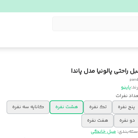
بل راحتی پالونیا مدل پاندا
pan
ند:
پاینو
داد نفرات
پنج نفره
تک نفره
هشت نفره
کاناپه سه نفره
دو نفره
هفت نفره
سته‌بندی
:
مبل خانگی