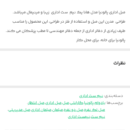
کلاف
فلزی
مبل اداری پالونیا مدل هانا یک نیم ست اداری زیبا و مینیمال میباشد‌.
نشیمن
اسفنج ۳۰ کیلویی با ضخامت ۱۰ سانت
طراحی مدرن این مبل و استفاده از فلز در طراحی، این محصول را مناسب
تکیه گاه
اسفنج ۳۰ کیلویی
طیف زیادی از دفاتر اداری از جمله دفاتر مهندسی تا مطب پزشکان می کند.
پالونیا برای خانه، برای محل کار
دسته
فلزی با نوار چوب
ارسال از تهران و قزوین به سراسر کشور
ارتفاع تا نشیمن
45 سانتیمتر
نظرات
رنگ پایه
مشکی
ارتفاع تا دسته
۵۷ سانتیمتر
دسته‌بندی
:
نیم ست اداری
طول تک نفره
۷۷ سانتیمتر
برچسب‌ها :
بادوام
،
پالونیا
،
گارانتی
،
مبل
،
مبل اداری
،
مبل انتظار
،
مبل تک نفره
،
مبل دو نفره
،
مبلمان
،
مبلمان اداری
،
مبل مدیریتی
،
طول دو نفره
۱۲۶ سانتیمتر
نیم ست
،
نیمست اداری