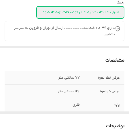
رنگ
طبق کالیته کد رنگ در توضیحات نوشته شود.
دارای ۳۶ ماه ضمانت_________ارسال از تهران و قزوین به سراسر
کشور
مشخصات
عرض تک نفره
77 سانتی متر
عرض دونفره
126 سانتی متر
پایه
فلزی
جنس روکش
چرم پارس/پارچه
توضیحات