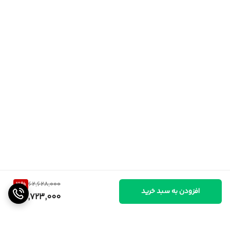
3
%
62,628,000
افزودن به سبد خرید
60,723,000