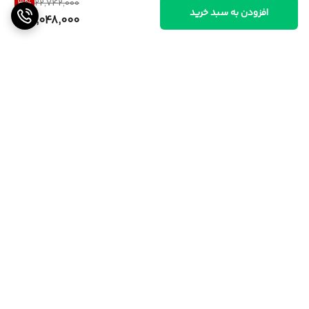
3
%
22,742,000
افزودن به سبد خرید
22,048,000
برگشت به بالا
ارسال از تهران و قزوین به
پشتیبانی ۲۴ ساعته
سراسر کشور