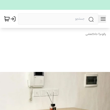
پالونیا
/
جاکفشی