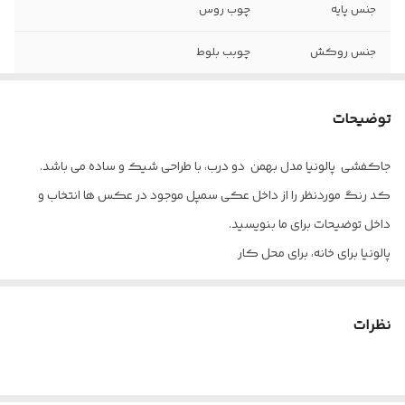
جنس پایه
چوب روس
جنس روکش
چوبب بلوط
جنس رنگ
پلی استر
توضیحات
جاکفشی پالونیا مدل بهمن دو درب، با طراحی شیک و ساده می باشد.
کد رنگ موردنظر را از داخل عکی سمپل موجود در عکس ها انتخاب و
داخل توضیحات برای ما بنویسید.
پالونیا برای خانه، برای محل کار
ارسال از تهران و قزوین به سراسر کشور
نظرات