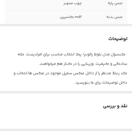
جنس پایه
چوب صنوبر
جنس بدنه
mdf کاسپین
جنس روکش
چوب بلوط
توضیحات
کنسول مدل بلوط پالونیا یک انتخاب مناسب برای افرادیست که
سادگی و کیفیت وزیبایی را در کنار هم میخواهند.
کد رنگ مدنظر را از داخل عکس سمپل موجود در عکس ها انتخاب و
داخل توضیحات برای ما بنویسید.
پالونیا برای خانه، برای محل کار
ارسال از تهران و قزوین به سراسر کشور
نقد و بررسی