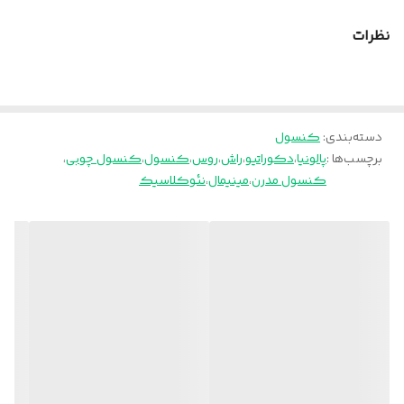
نظرات
دسته‌بندی
:
کنسول
برچسب‌ها :
پالونیا
،
دکوراتیو
،
راش
،
روس
،
کنسول
،
کنسول چوبی
،
کنسول مدرن
،
مینیمال
،
نئوکلاسیک