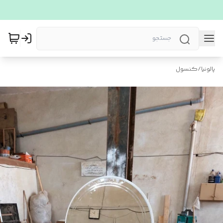
پالونیا
/
کنسول