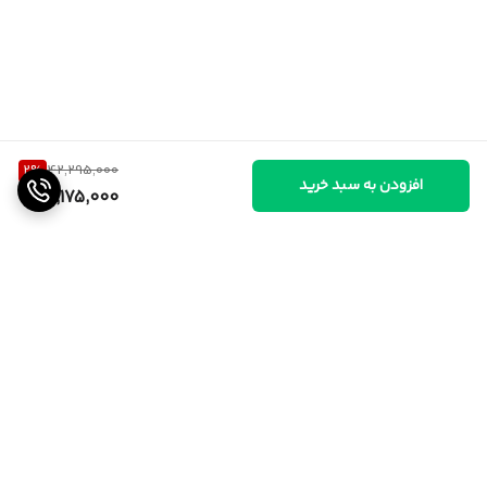
2
%
42,295,000
افزودن به سبد خرید
41,175,000
برگشت به بالا