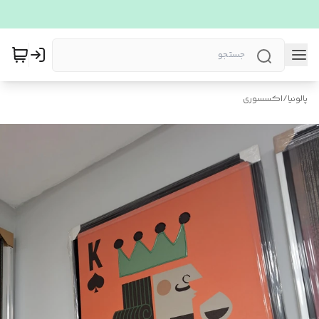
پالونیا
/
اکسسوری