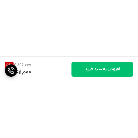
5
%
4,896,000
افزودن به سبد خرید
4,611,000
برگشت به بالا