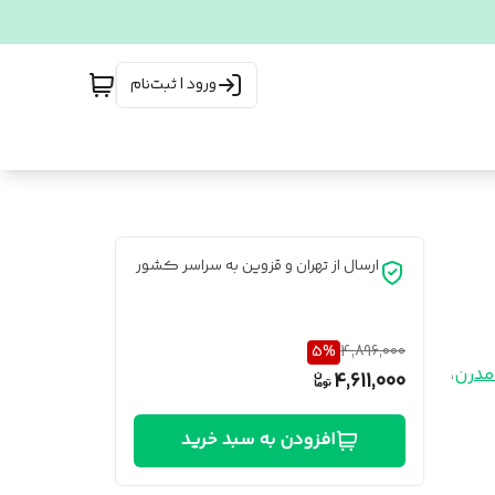
ورود | ثبت‌نام
ارسال از تهران و قزوین به سراسر کشور
5
%
4,896,000
 مدرن
،
4,611,000
افزودن به سبد خرید