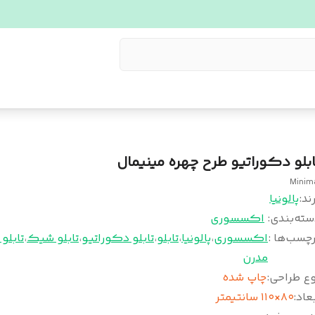
ابلو دکوراتیو طرح چهره مینیمال
Minim
ند:
پالونیا
سته‌بندی
:
اکسسوری
چسب‌ها :
اکسسوری
،
پالونیا
،
تابلو
،
تابلو دکوراتیو
،
تابلو شیک
،
تابلو
مدرن
وع طراحی
:
چاپ شده
عاد
:
۸۰×۱۱۰ سانتیمتر