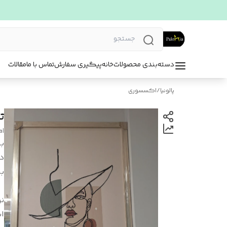
دسته‌بندی محصولات
خانه
پیگیری سفارش
تماس با ما
مقالات
پالونیا
/
اکسسوری
ت
al
بر
د
بر
ن
اب