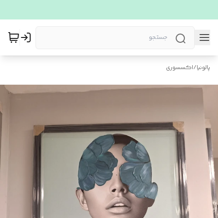
پالونیا
/
اکسسوری