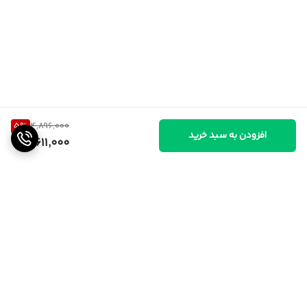
5
%
4,896,000
افزودن به سبد خرید
4,611,000
برگشت به بالا