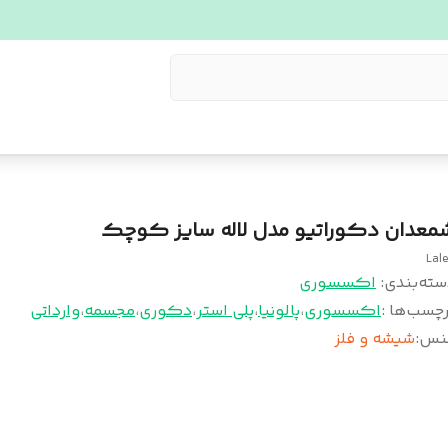
معدان دکوراتیو مدل لاله سایز کوچک
Lal
سته‌بندی
:
اکسسوری
چسب‌ها :
اکسسوری
،
پالونیا
،
پلی استر
،
دکوری
،
مجسمه
،
وارداتی
نس
:
شیشه و فلز