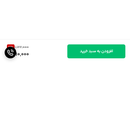
9
%
1,122,000
افزودن به سبد خرید
1,010,000
برگشت به بالا