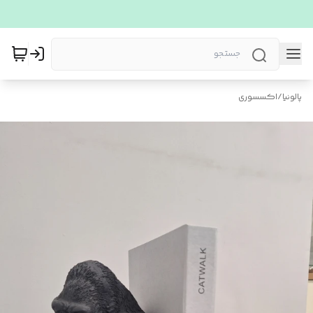
پالونیا
/
اکسسوری