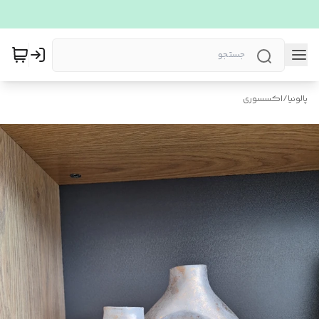
پالونیا
/
اکسسوری