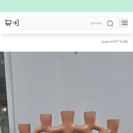
پالونیا
/
اکسسوری