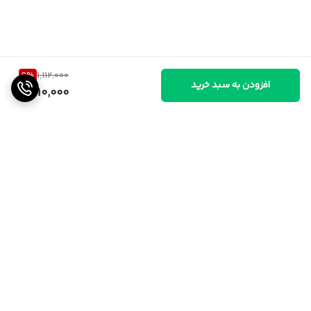
9
%
1,112,000
افزودن به سبد خرید
1,010,000
برگشت به بالا