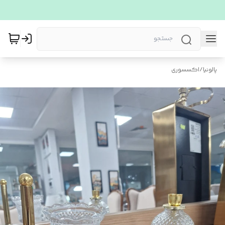
پالونیا
/
اکسسوری