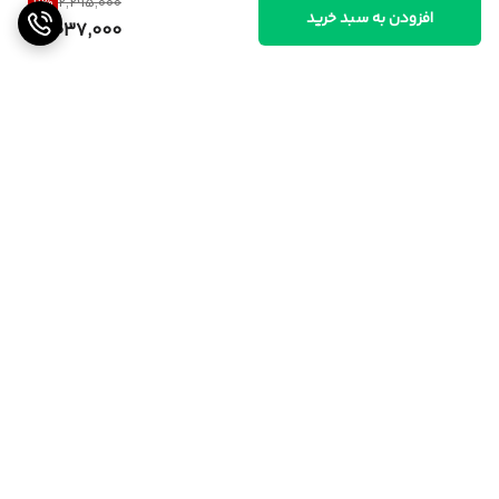
11
%
2,295,000
افزودن به سبد خرید
2,037,000
برگشت به بالا
ارسال از تهران و قزوین به
پشتیبانی ۲۴ ساعته
سراسر کشور