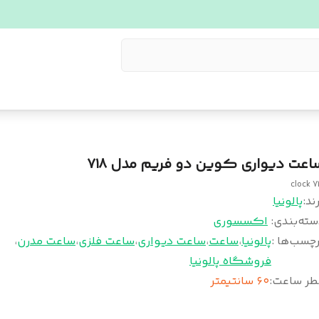
اعت دیواری کوین دو فریم مدل ۷۱۸
clock 7
ند:
پالونیا
سته‌بندی
:
اکسسوری
چسب‌ها :
پالونیا
،
ساعت
،
ساعت دیواری
،
ساعت فلزی
،
ساعت مدرن
،
فروشگاه پالونیا
طر ساعت
:
۶۰ سانتیمتر