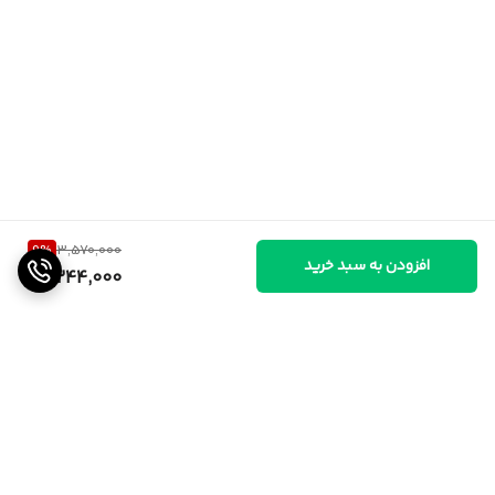
9
%
3,570,000
افزودن به سبد خرید
3,244,000