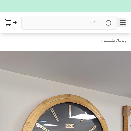
پالونیا
/
اکسسوری