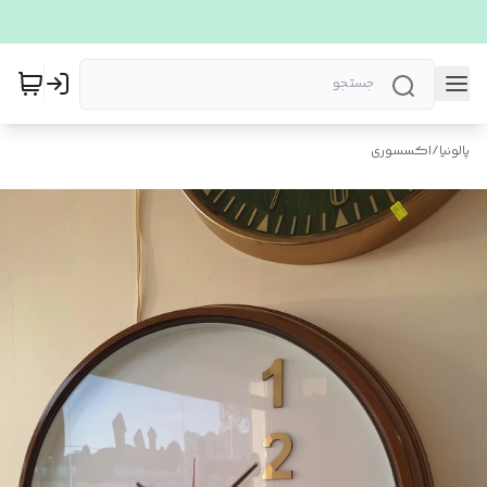
پالونیا
/
اکسسوری