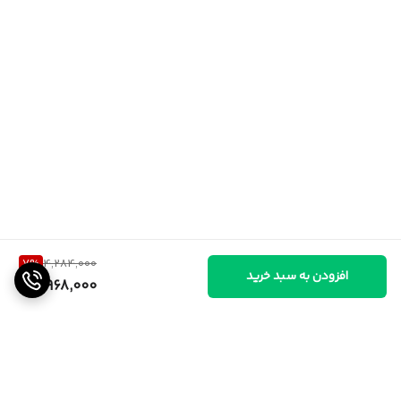
7
%
4,284,000
افزودن به سبد خرید
3,968,000