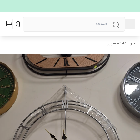
پالونیا
/
اکسسوری