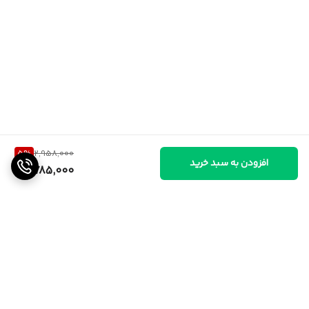
5
%
2,958,000
افزودن به سبد خرید
2,785,000