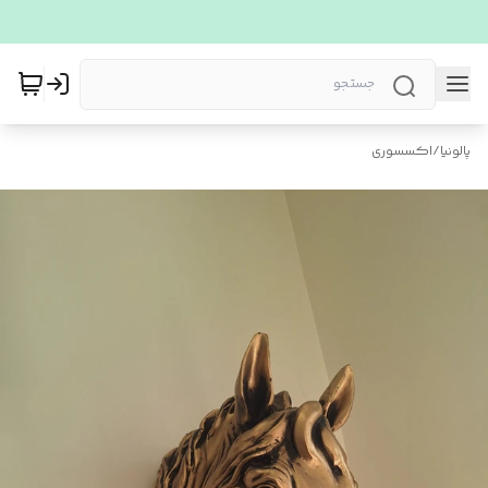
پالونیا
/
اکسسوری