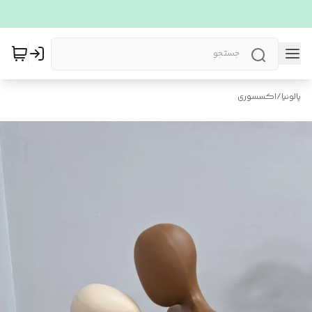
پالونیا
/
اکسسوری