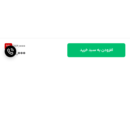
9
%
672,000
افزودن به سبد خرید
611,000
برگشت به بالا