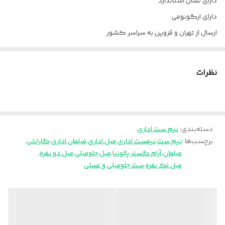
دارای نشان استاندارد
فروش
دارای ارگونومی
وزن مبل دو نفره
۵۴.۵ گیلوگرم
ارسال از تهران و قزوین به سراسر کشور
وزن مبل تک نفره
۳۵.۵ کیلوگرم
نظرات
ضمانت
۳۶ ماه
دسته‌بندی
:
نیم ست اداری
برچسب‌ها :
نیم ست
،
نیمست اداری
،
مبل اداری
،
مبلمان اداری
،
گارانتی
،
مبلمان
،
آرام گستر
،
پالونیا
،
مبل
،
جلومبلی
،
مبل دو نفره
،
مبل تک نفره
،
ست جلومبلی و عسلی