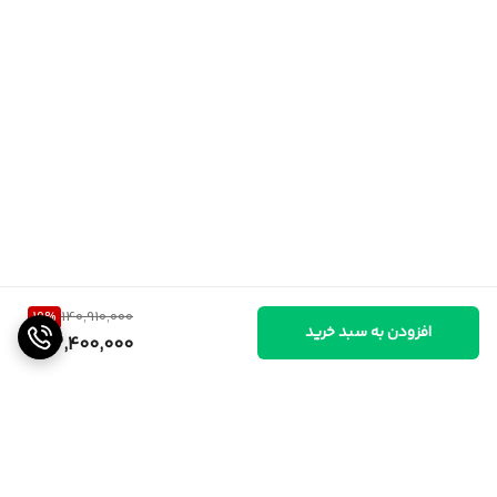
19
%
140,910,000
افزودن به سبد خرید
113,400,000