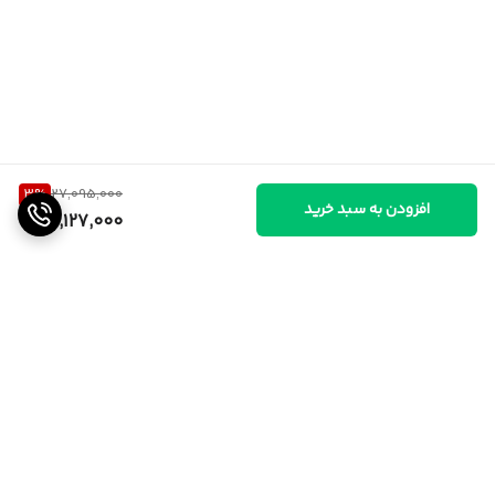
3
%
27,095,000
افزودن به سبد خرید
26,127,000
برگشت به بالا