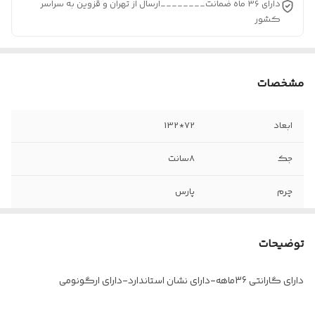
دارای 36 ماه ضمانت________ارسال از تهران و قزوین به سراسر
کشور
مشخصات
ابعاد
72*132
جک
8سانت
چرم
پارس
دوبل
وکیوم
توضیحات
دسته
ثابت-فوم روکش چرم
دارای گارانتی 36ماهه-دارای نشان استاندارد-دارای ارگونومی
مکانیزم
اتوبوسی