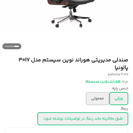
صندلی مدیریتی هوراند نوین سیستم مدل 3017
پالونیا
3017 palonia
برند:
هوراند نوین سیستم
جنس پایه
ورقی
معمولی
رنگ
طبق کالیته کد رنگ در توضیحات نوشته شود.